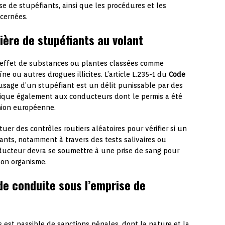
e de stupéfiants, ainsi que les procédures et les
cernées.
ière de stupéfiants au volant
s l’effet de substances ou plantes classées comme
ne ou autres drogues illicites. L’article L.235-1 du
Code
usage d’un stupéfiant est un délit punissable par des
plique également aux conducteurs dont le permis a été
nion européenne.
tuer des contrôles routiers aléatoires pour vérifier si un
ants, notamment à travers des tests salivaires ou
onducteur devra se soumettre à une prise de sang pour
son organisme.
e conduite sous l’emprise de
 est passible de sanctions pénales, dont la nature et la