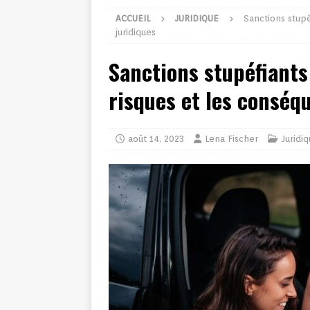
ACCUEIL
JURIDIQUE
Sanctions stupé
juridiques
Sanctions stupéfiants
risques et les conséq
août 14, 2023
Lena Fischer
Juridi