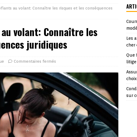
ARTI
fiants au volant: Connaître les risques et les conséquences
Courr
 au volant: Connaître les
modè
Les a
uences juridiques
cher
Que 
que
Commentaires fermés
litige
Assur
choix
Cond
sur c