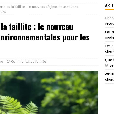
ARTI
erte ou la faillite : le nouveau régime de sanctions
2025
Licen
la faillite : le nouveau
reco
Courr
environnementales pour les
modè
Les a
cher
Que 
ue
Commentaires fermés
litige
Assur
choix