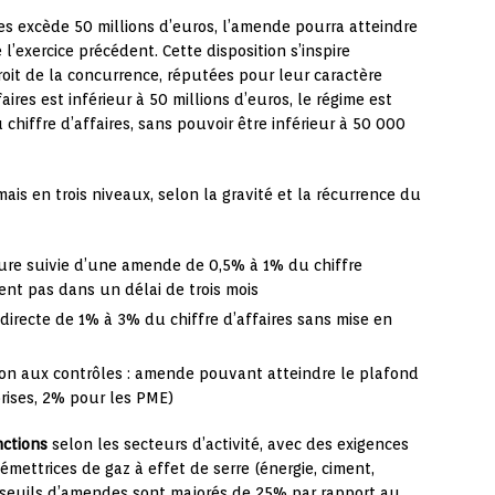
ires excède 50 millions d’euros, l’amende pourra atteindre
 l’exercice précédent. Cette disposition s’inspire
it de la concurrence, réputées pour leur caractère
aires est inférieur à 50 millions d’euros, le régime est
hiffre d’affaires, sans pouvoir être inférieur à 50 000
ais en trois niveaux, selon la gravité et la récurrence du
re suivie d’une amende de 0,5% à 1% du chiffre
vient pas dans un délai de trois mois
directe de 1% à 3% du chiffre d’affaires sans mise en
ion aux contrôles : amende pouvant atteindre le plafond
rises, 2% pour les PME)
ctions
selon les secteurs d’activité, avec des exigences
émettrices de gaz à effet de serre (énergie, ciment,
es seuils d’amendes sont majorés de 25% par rapport au