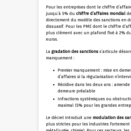
Pour les entreprises dont le chiffre d’affa
jusqu’à 5% du
chiffre d’affaires mondial
de
directement du modèle des sanctions en dro
dissuasif. Pour les PME dont le chiffre d’aff
plus clément avec un plafond fixé à 2% du c
euros.
La
gradation des sanctions
s’articule désorm
manquement :
Premier manquement : mise en demeu
d’affaires si la régularisation n’inter
Récidive dans les deux ans : amende 
demeure préalable
Infractions systémiques ou obstruct
maximal (5% pour les grandes entrep
Le décret introduit une
modulation des san
plus strictes pour les industries fortement 
métallurgie, chimie). Pour ces secteurs, l