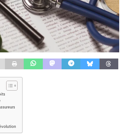
its
é
assureurs
évolution