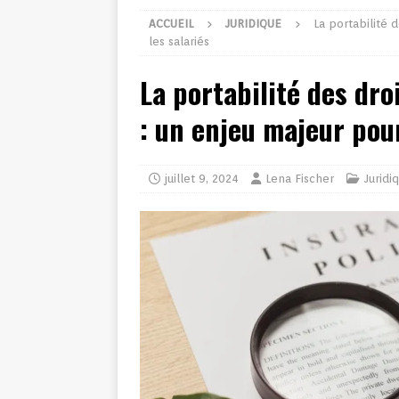
ACCUEIL
JURIDIQUE
La portabilité 
les salariés
La portabilité des dr
: un enjeu majeur pour
juillet 9, 2024
Lena Fischer
Juridi