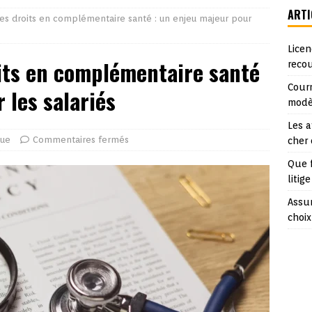
ARTI
des droits en complémentaire santé : un enjeu majeur pour
Licen
oits en complémentaire santé
reco
Courr
 les salariés
modè
Les a
que
Commentaires fermés
cher
Que 
litige
Assur
choix