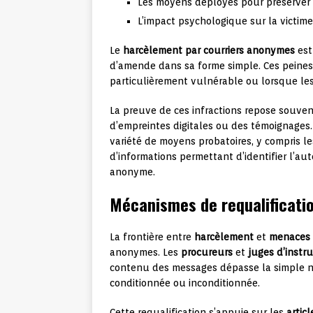
Les moyens déployés pour préserver
L’impact psychologique sur la victime
Le
harcèlement par courriers anonymes
est
d’amende dans sa forme simple. Ces peines
particulièrement vulnérable ou lorsque les 
La preuve de ces infractions repose souven
d’empreintes digitales ou des témoignages
variété de moyens probatoires, y compris 
d’informations permettant d’identifier l’au
anonyme.
Mécanismes de requalificati
La frontière entre
harcèlement
et
menaces
anonymes. Les
procureurs
et
juges d’instru
contenu des messages dépasse la simple n
conditionnée ou inconditionnée.
Cette requalification s’appuie sur les
artic