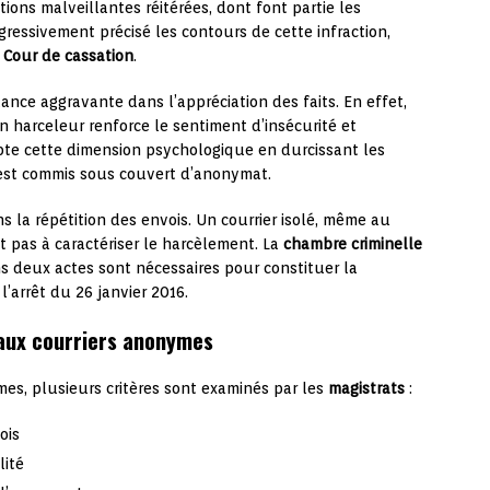
ions malveillantes réitérées, dont font partie les
gressivement précisé les contours de cette infraction,
a
Cour de cassation
.
nce aggravante dans l’appréciation des faits. En effet,
son harceleur renforce le sentiment d’insécurité et
pte cette dimension psychologique en durcissant les
est commis sous couvert d’anonymat.
ns la répétition des envois. Un courrier isolé, même au
 pas à caractériser le harcèlement. La
chambre criminelle
s deux actes sont nécessaires pour constituer la
 l’arrêt du 26 janvier 2016.
 aux courriers anonymes
mes, plusieurs critères sont examinés par les
magistrats
:
ois
lité