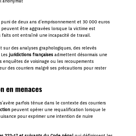
 l’anonymat
 puni de deux ans d’emprisonnement et 30 000 euros
 peuvent être aggravées lorsque la victime est
faits ont entraîné une incapacité de travail.
t sur des analyses graphologiques, des relevés
. Les
juridictions françaises
admettent désormais une
les enquêtes de voisinage ou les recoupements
teur des courriers malgré ses précautions pour rester
on en menaces
s’avère parfois ténue dans le contexte des courriers
ction
peuvent opérer une requalification lorsque le
uisance pour exprimer une intention de nuire
les 222-17 et suivants du Code pénal
qui définissent les