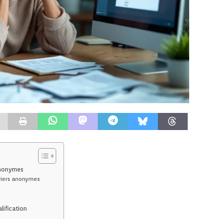
anonymes
rriers anonymes
lification