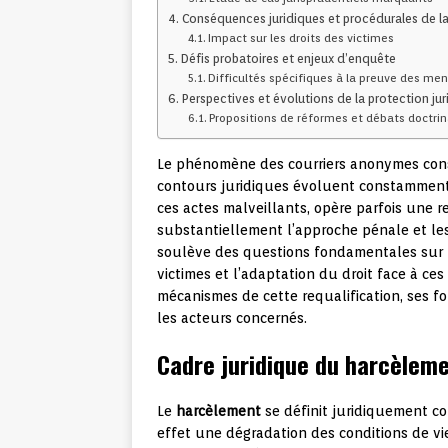
Conséquences juridiques et procédurales de la
Impact sur les droits des victimes
Défis probatoires et enjeux d’enquête
Difficultés spécifiques à la preuve des me
Perspectives et évolutions de la protection ju
Propositions de réformes et débats doctri
Le phénomène des courriers anonymes cons
contours juridiques évoluent constamment. 
ces actes malveillants, opère parfois une r
substantiellement l’approche pénale et les
soulève des questions fondamentales sur la 
victimes et l’adaptation du droit face à c
mécanismes de cette requalification, ses f
les acteurs concernés.
Cadre juridique du harcèlem
Le
harcèlement
se définit juridiquement c
effet une dégradation des conditions de vie d