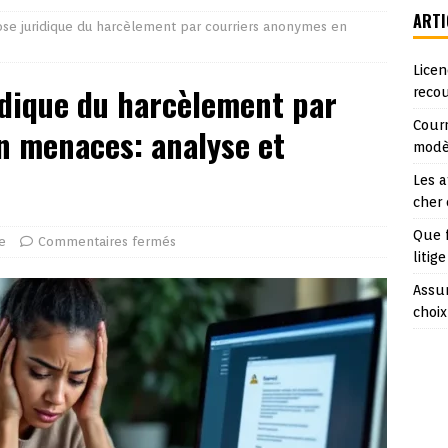
ARTI
e juridique du harcèlement par courriers anonymes en
Licen
dique du harcèlement par
reco
Courr
n menaces: analyse et
modè
Les a
cher
Que 
e
Commentaires fermés
litige
Assur
choix