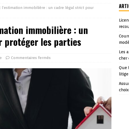
ARTI
t l’estimation immobilière : un cadre légal strict pour
Licen
imation immobilière : un
reco
Courr
r protéger les parties
modè
Les a
e
Commentaires fermés
cher
Que 
litige
Assur
choix