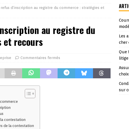
ARTI
refus d’inscription au registre du commerce : stratégies et
Courr
inscription au registre du
modè
Les a
 et recours
cher
Que 
eprise
Commentaires fermés
litige
Assur
choix
Cond
sur c
du commerce
ription
us
 la contestation
ès de la contestation