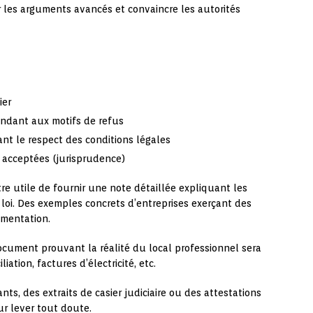
 les arguments avancés et convaincre les autorités
ier
dant aux motifs de refus
ant le respect des conditions légales
s acceptées (jurisprudence)
être utile de fournir une note détaillée expliquant les
a loi. Des exemples concrets d’entreprises exerçant des
umentation.
ocument prouvant la réalité du local professionnel sera
iation, factures d’électricité, etc.
nts, des extraits de casier judiciaire ou des attestations
r lever tout doute.