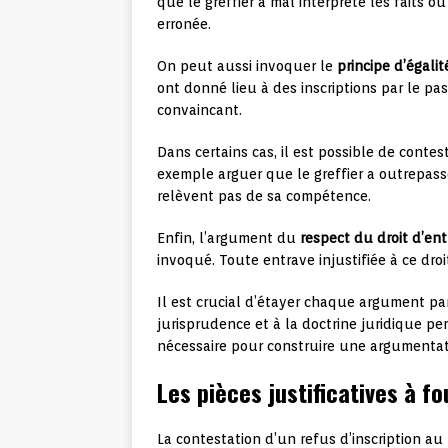
que le greffier a mal interprété les faits 
erronée.
On peut aussi invoquer le
principe d’égalit
ont donné lieu à des inscriptions par le p
convaincant.
Dans certains cas, il est possible de conte
exemple arguer que le greffier a outrepas
relèvent pas de sa compétence.
Enfin, l’argument du
respect du droit d’en
invoqué. Toute entrave injustifiée à ce dro
Il est crucial d’étayer chaque argument par
jurisprudence et à la doctrine juridique pe
nécessaire pour construire une argumentati
Les pièces justificatives à f
La contestation d’un refus d’inscription au 