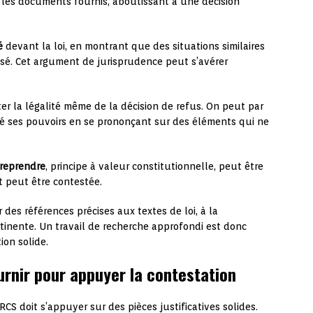
ou les documents fournis, aboutissant à une décision
é
devant la loi, en montrant que des situations similaires
assé. Cet argument de jurisprudence peut s’avérer
ster la légalité même de la décision de refus. On peut par
sé ses pouvoirs en se prononçant sur des éléments qui ne
treprendre
, principe à valeur constitutionnelle, peut être
it peut être contestée.
 des références précises aux textes de loi, à la
rtinente. Un travail de recherche approfondi est donc
on solide.
ournir pour appuyer la contestation
RCS doit s’appuyer sur des pièces justificatives solides.